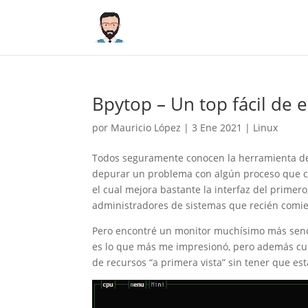
Bpytop – Un top fácil de e
por
Mauricio López
|
3 Ene 2021
|
Linux
Todos seguramente conocen la herramienta d
depurar un problema con algún proceso que 
el cual mejora bastante la interfaz del primer
administradores de sistemas que recién comi
Pero encontré un monitor muchísimo más senci
es lo que más me impresionó, pero además cue
de recursos “a primera vista” sin tener que 