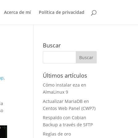
Acerca de mí
Política de privacidad
Buscar
Últimos artículos
op
,
Cómo instalar eza en
AlmaLinux 9
Actualizar MariaDB en
la
Centos Web Panel (CWP7)
so
Respaldo con Cobian
Backup a través de SFTP
Reglas de oro