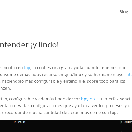
Blog
ntender ¡y lindo!
e monitoreo
top
, la cual es una gran ayuda cuando tenemos que
consume demasiados recurso en gnu/linux y su hermano mayor
ht
o, haciéndolo más configurable y entendible, sobre todo para los
enzan.
llo, configurable y además lindo de ver:
bpytop
. Su interfaz sencil
nta con varias configuraciones que ayudan a ver los procesos y u
estar recordando mucha cantidad de acrónimos como con top.